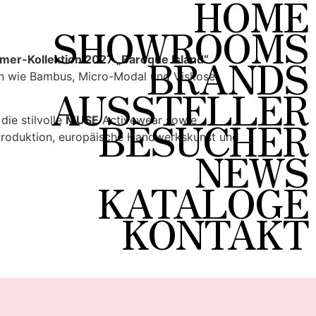
HOME
SHOWROOMS
BRANDS
mer-Kollektion 2027 „Baroque Island“
lien wie Bambus, Micro-Modal und Viskose
AUSSTELLER
BESUCHER
die stilvolle
MUSE
Activewear sowie
Produktion, europäische Handwerkskunst und
NEWS
KATALOGE
KONTAKT