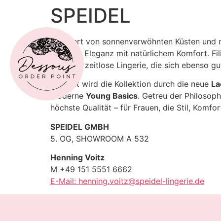
SPEIDEL
Inspiriert von sonnenverwöhnten Küsten und 
feminine Eleganz mit natürlichem Komfort. Fi
schaffen zeitlose Lingerie, die sich ebenso gut
Ergänzt wird die Kollektion durch die neue
La
moderne
Young Basics
. Getreu der Philosop
höchste Qualität – für Frauen, die Stil, Komfor
SPEIDEL GMBH
5. OG, SHOWROOM A 532
Henning Voitz
M +49 151 5551 6662
E-Mail: henning.voitz@speidel-lingerie.de