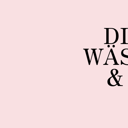
D
WÄS
&