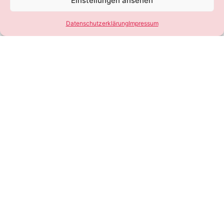
Einstellungen ansehen
Datenschutzerklärung
Impressum
SEIEN SIE DABEI
DIE MESSE FÜR
WÄSCHE, DESSOUS
& BADEMODEN