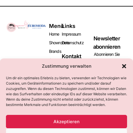
Menü
Links
Home
Impressum
Newsletter
Showrooms
Datenschutz
abonnieren
Brands
Abonnieren Sie
Kontakt
Aussteller
unseren Newsletter
+49 (0)2131
Zustimmung verwalten
und bleiben Sie
Besucher
169016
informiert über
marketing@euromoda-
News
Um dir ein optimales Erlebnis zu bieten, verwenden wir Technologien wie
kommende Messen
neuss.de
Cookies, um Geräteinformationen zu speichern und/oder darauf
und Events.
Kataloge
zuzugreifen. Wenn du diesen Technologien zustimmst, können wir Daten
Kontakt
wie das Surfverhalten oder eindeutige IDs auf dieser Website verarbeiten.
Wenn du deine Zustimmung nicht erteilst oder zurückziehst, können
bestimmte Merkmale und Funktionen beeinträchtigt werden.
Abonnieren
Akzeptieren
Alternative: