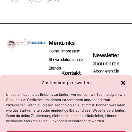
Menü
Links
Home
Impressum
Newsletter
Showrooms
Datenschutz
abonnieren
Brands
Abonnieren Sie
Kontakt
Aussteller
unseren Newsletter
+49 (0)2131
Zustimmung verwalten
und bleiben Sie
Besucher
169016
informiert über
marketing@euromoda-
News
Um dir ein optimales Erlebnis zu bieten, verwenden wir Technologien wie
kommende Messen
neuss.de
Cookies, um Geräteinformationen zu speichern und/oder darauf
und Events.
Kataloge
zuzugreifen. Wenn du diesen Technologien zustimmst, können wir Daten
Kontakt
wie das Surfverhalten oder eindeutige IDs auf dieser Website verarbeiten.
Wenn du deine Zustimmung nicht erteilst oder zurückziehst, können
bestimmte Merkmale und Funktionen beeinträchtigt werden.