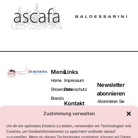
Menü
Links
Home
Impressum
Newsletter
Showrooms
Datenschutz
abonnieren
Brands
Abonnieren Sie
Kontakt
Aussteller
unseren Newsletter
+49 (0)2131
Zustimmung verwalten
und bleiben Sie
Besucher
169016
informiert über
marketing@euromoda-
News
Um dir ein optimales Erlebnis zu bieten, verwenden wir Technologien wie
kommende Messen
neuss.de
Cookies, um Geräteinformationen zu speichern und/oder darauf
und Events.
Kataloge
zuzugreifen. Wenn du diesen Technologien zustimmst, können wir Daten