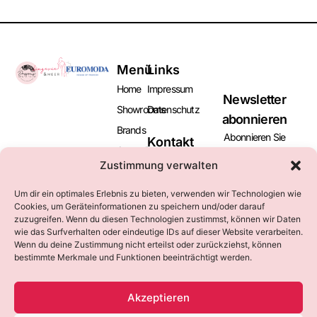
Menü
Links
Home
Impressum
Newsletter
Showrooms
Datenschutz
abonnieren
Brands
Abonnieren Sie
Kontakt
Aussteller
unseren Newsletter
+49 (0)2131
Zustimmung verwalten
und bleiben Sie
Besucher
169016
informiert über
marketing@euromoda-
News
Um dir ein optimales Erlebnis zu bieten, verwenden wir Technologien wie
kommende Messen
neuss.de
Cookies, um Geräteinformationen zu speichern und/oder darauf
und Events.
Kataloge
zuzugreifen. Wenn du diesen Technologien zustimmst, können wir Daten
wie das Surfverhalten oder eindeutige IDs auf dieser Website verarbeiten.
Kontakt
Wenn du deine Zustimmung nicht erteilst oder zurückziehst, können
bestimmte Merkmale und Funktionen beeinträchtigt werden.
Abonnieren
Akzeptieren